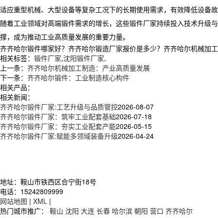
适应重型机械、大型设备等复杂工况下的长期使用需求，有效降低设备故
​ 随着工业领域对高端锻件需求的增长，这些锻件厂家持续投入技术升
撑，成为推动工业高质量发展的重要力量。
齐齐哈尔锻件哪家好？齐齐哈尔锻造厂家报价是多少？齐齐哈尔机械加工制造
相关标签：
锻件厂家
,
沈阳锻件厂家
,
上一条：
齐齐哈尔机械加工制造：产业高质量发展
下一条：
齐齐哈尔锻件：工业制造核心构件
相关产品：
相关新闻：
齐齐哈尔锻件厂家:工艺升级与品质管控
2026-08-07
齐齐哈尔锻件厂家：筑牢工业配套基础
2026-07-18
齐齐哈尔锻件厂家：夯实工业配套产能
2026-05-15
齐齐哈尔锻件厂家:赋能多领域装备升级
2026-04-24
地址：鞍山市铁西区合宁街18号
电话：15242809999
网站地图
|
XML
|
热门城市推广：
鞍山
沈阳
大连
长春
哈尔滨
朝阳
营口
齐齐哈尔