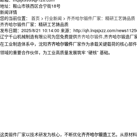
地址：鞍山市铁西区合宁街18号
新闻详情
您的当前位置：
首页
>
行业新闻
>
齐齐哈尔锻件厂家：精研工艺铸品质
齐齐哈尔锻件厂家：精研工艺铸品质
发布日期：
2025/8/21 10:14:00
来源：
http://qh.lnqsjxzz.com/news1125
辽宁千山机械制造有限公司为您免费提供
齐齐哈尔锻件
,齐齐哈尔锻造厂
在工业制造体系中，沈阳
齐齐哈尔锻件
厂家作为承载关键载荷的核心部件
领域的重要合作伙伴，为工业高质量发展筑牢 “硬核” 基础。
​ 这类锻件厂家以技术研发为核心，不断优化
齐齐哈尔锻造
工艺。从原材